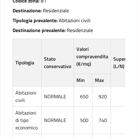
Codice zona:
B1
Destinazione:
Residenziale
Tipologia prevalente:
Abitazioni civili
Destinazione prevalente:
Residenziale
Valori
compravendita
Stato
Superficie
Tipologia
(€/mq)
conservativo
(L/N)
Min
Max
Abitazioni
NORMALE
650
920
L
civili
Abitazioni
di tipo
NORMALE
500
740
L
economico