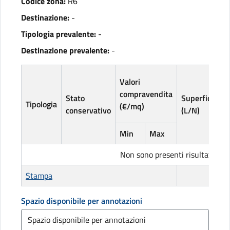
Codice zona:
R6
Destinazione:
-
Tipologia prevalente:
-
Destinazione prevalente:
-
V
Valori
l
compravendita
Stato
Superficie
(
Tipologia
(€/mq)
conservativo
(L/N)
Min
Max
Non sono presenti risultati
Stampa
Spazio disponibile per annotazioni