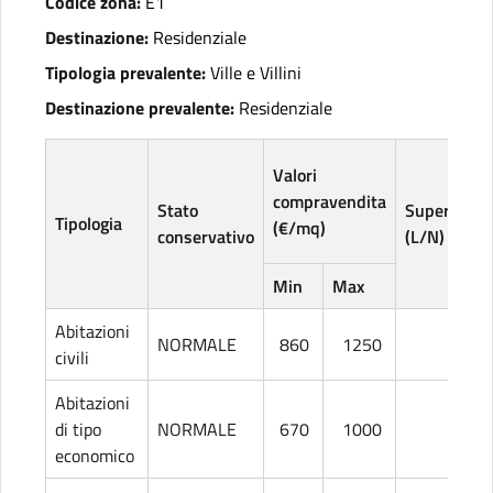
Codice zona:
E1
Destinazione:
Residenziale
Tipologia prevalente:
Ville e Villini
Destinazione prevalente:
Residenziale
Valori
compravendita
Stato
Superficie
Tipologia
(€/mq)
conservativo
(L/N)
Min
Max
Abitazioni
NORMALE
860
1250
L
civili
Abitazioni
di tipo
NORMALE
670
1000
L
economico