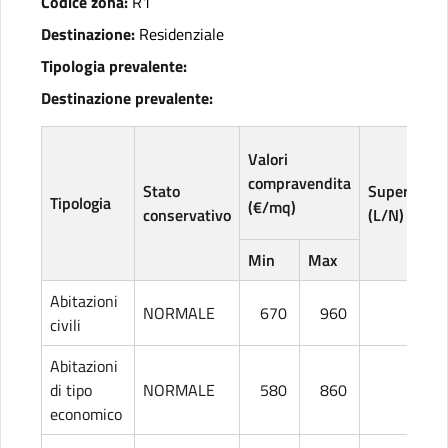
Codice zona:
R1
Destinazione:
Residenziale
Tipologia prevalente:
Destinazione prevalente:
Valori
compravendita
Stato
Superficie
Tipologia
(€/mq)
conservativo
(L/N)
Min
Max
Abitazioni
NORMALE
670
960
L
civili
Abitazioni
di tipo
NORMALE
580
860
L
economico