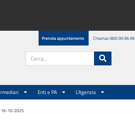
Prenota appuntamento
Chiamaci 800.90.96.96
Cerca
Cerca
nel
sito:
ermediari
Enti e PA
L'Agenzia
el 16-10-2025