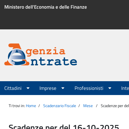
Salta
Ministero dell'Economia e delle Finanze
al
contenuto
Menu
di
servizio
Portale
Agenzia
Menu
Cittadini
Imprese
Professionisti
Int
principale
Entrate
Ti trovi in:
Home
Scadenzario Fiscale
Mese
Scadenze per d
Scadenze per del 16-10-2025