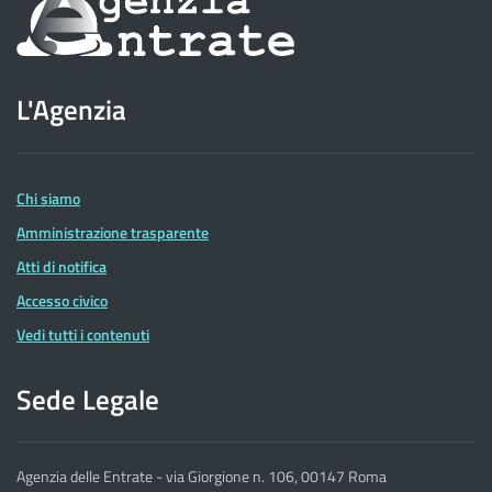
Informazioni
sul
sito
L'Agenzia
dell'Agenzia
delle
Entrate
Chi siamo
Amministrazione trasparente
Atti di notifica
Accesso civico
Vedi tutti i contenuti
Sede Legale
Agenzia delle Entrate - via Giorgione n. 106, 00147 Roma