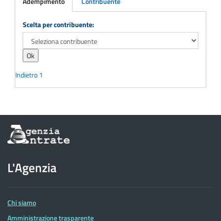
Adempimento
Contribuente
Adempimento
Scelta per contribuente:
Indietro
1
Informazioni
sul
sito
dell'Agenzia
L'Agenzia
delle
Entrate
Chi siamo
Amministrazione trasparente