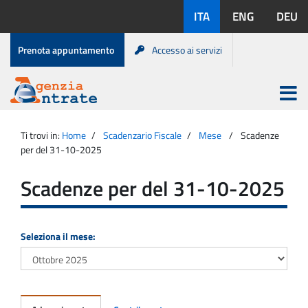
Salta
Lingue
ITA
ENG
DEU
al
disponibili:
contenuto
Menu
Prenota appuntamento
Accesso ai servizi
di
servizio
Apri
menu
Menu
Portale
princip
Agenzia
principale
Ti trovi in:
Home
Scadenzario Fiscale
Mese
Scadenze
Entrate
per del 31-10-2025
Scadenze per del 31-10-2025
Seleziona il mese: