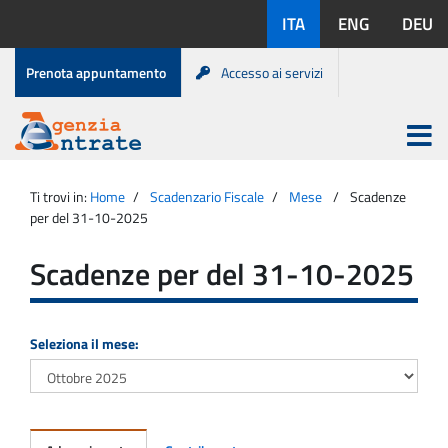
Salta
Lingue
ITA
ENG
DEU
al
disponibili:
contenuto
Menu
Prenota appuntamento
Accesso ai servizi
di
servizio
Apri
menu
Menu
Portale
princip
Agenzia
principale
Ti trovi in:
Home
Scadenzario Fiscale
Mese
Scadenze
Entrate
per del 31-10-2025
Scadenze per del 31-10-2025
Seleziona il mese: