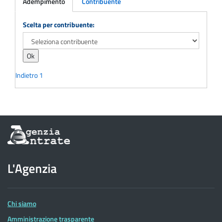
Adempimento
Contribuente
Adempimento
Scelta per contribuente:
Indietro
1
Informazioni
sul
sito
dell'Agenzia
L'Agenzia
delle
Entrate
Chi siamo
Amministrazione trasparente