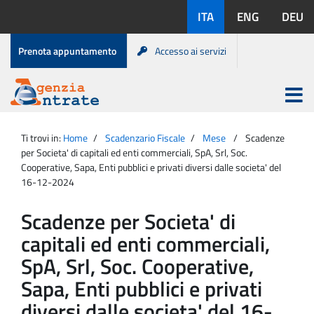
Salta
Lingue
ITA
ENG
DEU
al
disponibili:
contenuto
Menu
Prenota appuntamento
Accesso ai servizi
di
servizio
Apri
menu
Menu
Portale
princip
Agenzia
principale
Ti trovi in:
Home
Scadenzario Fiscale
Mese
Scadenze
Entrate
per Societa' di capitali ed enti commerciali, SpA, Srl, Soc.
Cooperative, Sapa, Enti pubblici e privati diversi dalle societa' del
16-12-2024
Scadenze per Societa' di
capitali ed enti commerciali,
SpA, Srl, Soc. Cooperative,
Sapa, Enti pubblici e privati
diversi dalle societa' del 16-