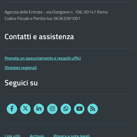
Agenzia delle Entrate - via Giorgione n. 106, 00147 Roma
Codice Fiscale e Partita Iva: 06363391001
Contatti e assistenza
Prenota un appuntamento e recapiti uffici
Direzioni regionali
Seguici su
Facebook
Twitter
Linkedin
Instagram
YouTube
RSS
Whatsapp
Altre
Link utili
Archivio
Privacy e note legali