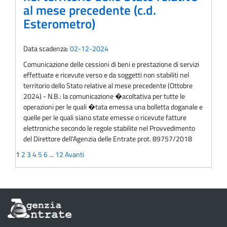
al mese precedente (c.d.
Esterometro)
Data scadenza:
02-12-2024
Comunicazione delle cessioni di beni e prestazione di servizi
effettuate e ricevute verso e da soggetti non stabiliti nel
territorio dello Stato relative al mese precedente (Ottobre
2024) - N.B.: la comunicazione �acoltativa per tutte le
operazioni per le quali �tata emessa una bolletta doganale e
quelle per le quali siano state emesse o ricevute fatture
elettroniche secondo le regole stabilite nel Provvedimento
del Direttore dell'Agenzia delle Entrate prot. 89757/2018
1
2
3
4
5
6
...
12
Avanti
Informazioni
sul