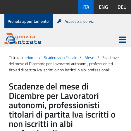
Salta
Lingue
ITA
ENG
DEU
al
disponibili:
contenuto
Menu
Prenota appuntamento
Accesso ai servizi
di
servizio
Apri
menu
Menu
Portale
princip
Agenzia
principale
Ti trovi in:
Home
Scadenzario Fiscale
Mese
Scadenze
Entrate
del mese di Dicembre per Lavoratori autonomi, professionisti
titolari di partita Iva iscritti o non iscritti in albi professionali
Scadenze del mese di
Dicembre per Lavoratori
autonomi, professionisti
titolari di partita Iva iscritti o
non iscritti in albi