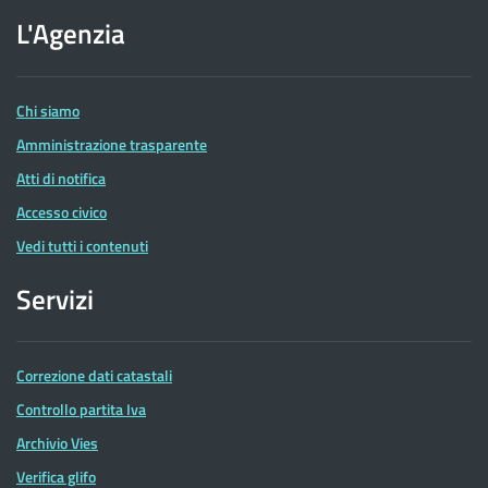
sito
dell'Agenzia
L'Agenzia
delle
Entrate
Chi siamo
Amministrazione trasparente
Atti di notifica
Accesso civico
Vedi tutti i contenuti
Servizi
Correzione dati catastali
Controllo partita Iva
Archivio Vies
Verifica glifo