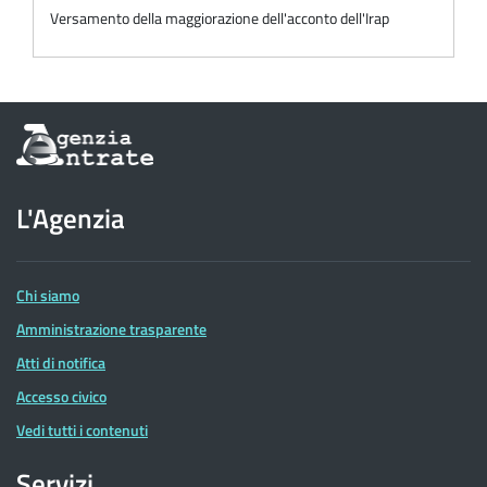
Versamento della maggiorazione dell'acconto dell'Irap
Informazioni
sul
sito
dell'Agenzia
L'Agenzia
delle
Entrate
Chi siamo
Amministrazione trasparente
Atti di notifica
Accesso civico
Vedi tutti i contenuti
Servizi