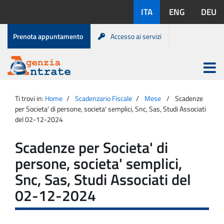
Salta
Lingue
ITA
ENG
DEU
al
disponibili:
contenuto
Menu
Prenota appuntamento
Accesso ai servizi
di
servizio
Apri
menu
Menu
Portale
princip
Agenzia
principale
Ti trovi in:
Home
Scadenzario Fiscale
Mese
Scadenze
Entrate
per Societa' di persone, societa' semplici, Snc, Sas, Studi Associati
del 02-12-2024
Scadenze per Societa' di
persone, societa' semplici,
Snc, Sas, Studi Associati del
02-12-2024