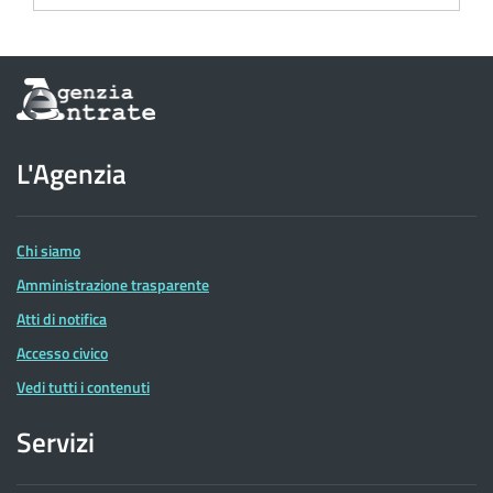
Informazioni
sul
sito
dell'Agenzia
L'Agenzia
delle
Entrate
Chi siamo
Amministrazione trasparente
Atti di notifica
Accesso civico
Vedi tutti i contenuti
Servizi