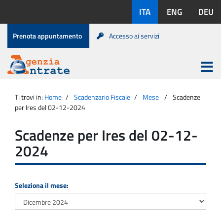
Salta
Lingue
ITA
ENG
DEU
al
disponibili:
contenuto
Menu
Prenota appuntamento
Accesso ai servizi
di
servizio
Apri
menu
Menu
Portale
princip
Agenzia
principale
Ti trovi in:
Home
Scadenzario Fiscale
Mese
Scadenze
Entrate
per Ires del 02-12-2024
Scadenze per Ires del 02-12-
2024
Seleziona il mese: