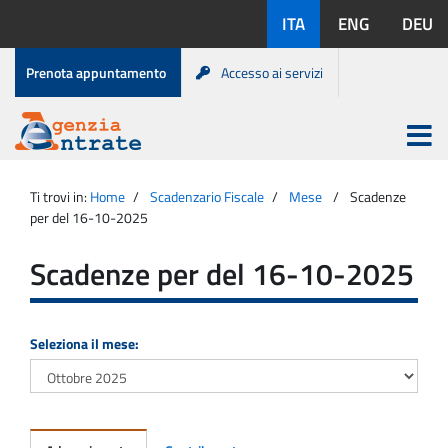
Salta
Lingue
ITA
ENG
DEU
al
disponibili:
contenuto
Menu
Prenota appuntamento
Accesso ai servizi
di
servizio
Apri
menu
Menu
Portale
princip
Agenzia
principale
Ti trovi in:
Home
Scadenzario Fiscale
Mese
Scadenze
Entrate
per del 16-10-2025
Scadenze per del 16-10-2025
Seleziona il mese: