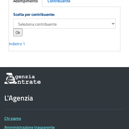
Adempimento
Contribuente
Adempimento
Scelta per contribuente:
Indietro
1
Informazioni
sul
sito
dell'Agenzia
L'Agenzia
delle
Entrate
Chi siamo
Amministrazione trasparente