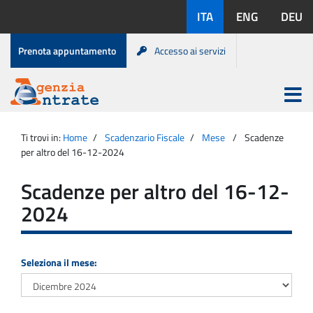
Salta
Lingue
ITA
ENG
DEU
al
disponibili:
contenuto
Menu
Prenota appuntamento
Accesso ai servizi
di
servizio
Apri
menu
Menu
Portale
princip
Agenzia
principale
Ti trovi in:
Home
Scadenzario Fiscale
Mese
Scadenze
Entrate
per altro del 16-12-2024
Scadenze per altro del 16-12-
2024
Seleziona il mese: