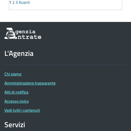
1
2
3
Avanti
Informazioni
sul
sito
dell'Agenzia
L'Agenzia
delle
Entrate
Chi siamo
Amministrazione trasparente
Atti di notifica
Accesso civico
Vedi tutti i contenuti
Servizi