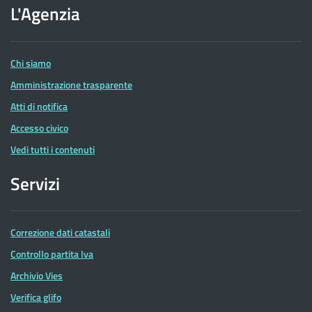
dell'Agenzia
L'Agenzia
delle
Entrate
Chi siamo
Amministrazione trasparente
Atti di notifica
Accesso civico
Vedi tutti i contenuti
Servizi
Correzione dati catastali
Controllo partita Iva
Archivio Vies
Verifica glifo