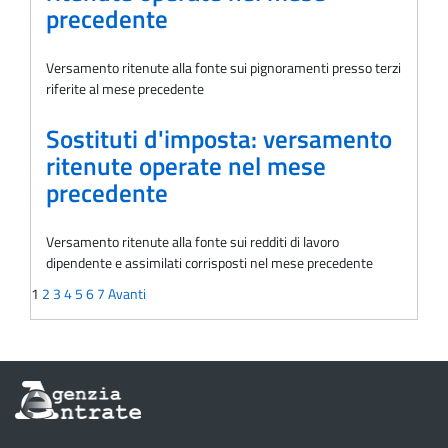
precedente
Versamento ritenute alla fonte sui pignoramenti presso terzi
riferite al mese precedente
Sostituti d'imposta: versamento
ritenute operate nel mese
precedente
Versamento ritenute alla fonte sui redditi di lavoro
dipendente e assimilati corrisposti nel mese precedente
1
2
3
4
5
6
7
Avanti
Informazioni
sul
sito