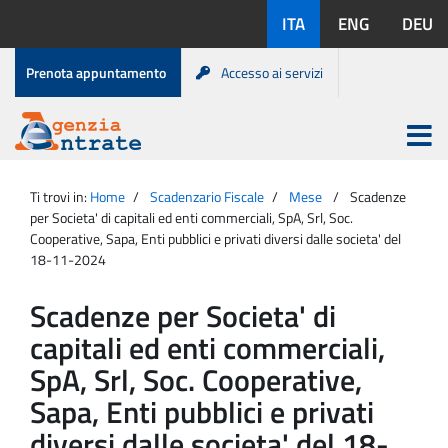
Salta
Lingue
ITA
ENG
DEU
al
disponibili:
contenuto
Menu
Prenota appuntamento
Accesso ai servizi
di
servizio
Apri
menu
Menu
Portale
princip
Agenzia
principale
Ti trovi in:
Home
Scadenzario Fiscale
Mese
Scadenze
Entrate
per Societa' di capitali ed enti commerciali, SpA, Srl, Soc.
Cooperative, Sapa, Enti pubblici e privati diversi dalle societa' del
18-11-2024
Scadenze per Societa' di
capitali ed enti commerciali,
SpA, Srl, Soc. Cooperative,
Sapa, Enti pubblici e privati
diversi dalle societa' del 18-