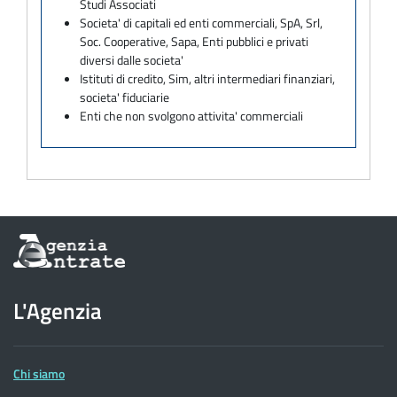
Studi Associati
Societa' di capitali ed enti commerciali, SpA, Srl,
Soc. Cooperative, Sapa, Enti pubblici e privati
diversi dalle societa'
Istituti di credito, Sim, altri intermediari finanziari,
societa' fiduciarie
Enti che non svolgono attivita' commerciali
Informazioni
sul
sito
dell'Agenzia
L'Agenzia
delle
Entrate
Chi siamo