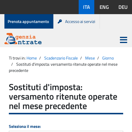
Salta
Lingue
ITA
ENG
DEU
al
disponibili:
contenuto
Menu
Prenota appuntamento
Accesso ai servizi
di
servizio
Apri
menu
Menu
Portale
princip
Agenzia
principale
Ti trovi in:
Home
Scadenzario Fiscale
Mese
Giorno
Entrate
Sostituti d'imposta: versamento ritenute operate nel mese
precedente
Sostituti d'imposta:
versamento ritenute operate
nel mese precedente
Seleziona il mese: