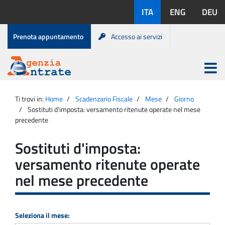
Salta
Lingue
ITA
ENG
DEU
al
disponibili:
contenuto
Menu
Prenota appuntamento
Accesso ai servizi
di
servizio
Apri
menu
Menu
Portale
princip
Agenzia
principale
Ti trovi in:
Home
Scadenzario Fiscale
Mese
Giorno
Entrate
Sostituti d'imposta: versamento ritenute operate nel mese
precedente
Sostituti d'imposta:
versamento ritenute operate
nel mese precedente
Seleziona il mese: