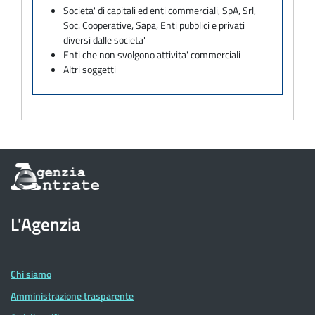
Societa' di capitali ed enti commerciali, SpA, Srl,
Soc. Cooperative, Sapa, Enti pubblici e privati
diversi dalle societa'
Enti che non svolgono attivita' commerciali
Altri soggetti
Informazioni
sul
sito
dell'Agenzia
L'Agenzia
delle
Entrate
Chi siamo
Amministrazione trasparente