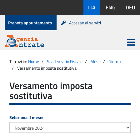
Salta
Lingue
ITA
ENG
DEU
al
disponibili:
contenuto
Menu
Prenota appuntamento
Accesso ai servizi
di
servizio
Apri
menu
Menu
Portale
princip
Agenzia
principale
Ti trovi in:
Home
Scadenzario Fiscale
Mese
Giorno
Entrate
Versamento imposta sostitutiva
Versamento imposta
sostitutiva
Seleziona il mese: