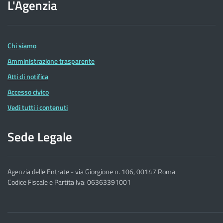
L'Agenzia
dell'Agenzia
delle
Entrate
Chi siamo
Amministrazione trasparente
Atti di notifica
Accesso civico
Vedi tutti i contenuti
Sede Legale
Agenzia delle Entrate - via Giorgione n. 106, 00147 Roma
Codice Fiscale e Partita Iva: 06363391001