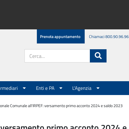
Prenota appuntamento
Chiamaci 800.90.96.96
Cerca
Cerca
nel
sito:
ermediari
Enti e PA
L'Agenzia
ionale Comunale all'IRPEF: versamento primo acconto 2024 e saldo 2023
: versamento primo acconto 2024 e