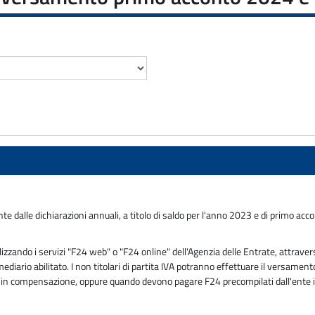
te dalle dichiarazioni annuali, a titolo di saldo per l'anno 2023 e di primo acc
ando i servizi "F24 web" o "F24 online" dell'Agenzia delle Entrate, attravers
mediario abilitato. I non titolari di partita IVA potranno effettuare il versam
tivi in compensazione, oppure quando devono pagare F24 precompilati dall'ente