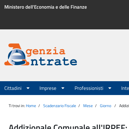
Salta
Ministero dell'Economia e delle Finanze
al
contenuto
Menu
di
servizio
Portale
Agenzia
Menu
Cittadini
Imprese
Professionisti
Int
principale
Entrate
Ti trovi in:
Home
Scadenzario Fiscale
Mese
Giorno
Addiz
Addizionale Comunale all'IRPEF