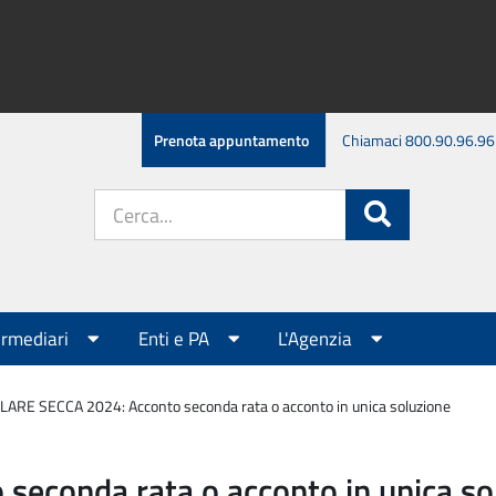
Prenota appuntamento
Chiamaci 800.90.96.96
Cerca
Cerca
nel
sito:
ermediari
Enti e PA
L'Agenzia
ARE SECCA 2024: Acconto seconda rata o acconto in unica soluzione
econda rata o acconto in unica so