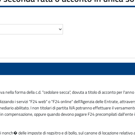
a nella forma della c.d. "cedolare secca", dovuta a titolo di acconto per l'ann
ando i servizi "F24 web" o "F24 online" dell'Agenzia delle Entrate, attravers
mediario abilitato. I non titolari di partita IVA potranno effettuare il versam
tivi in compensazione, oppure quando devono pagare F24 precompilati dall'ente
li nonch� delle imposte di regsitro e di bollo, sul canone di locazione relativo 