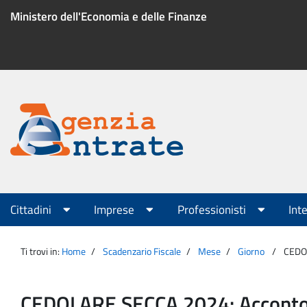
Salta
Ministero dell'Economia e delle Finanze
al
contenuto
Menu
di
servizio
Portale
Agenzia
Menu
Cittadini
Imprese
Professionisti
Int
principale
Entrate
Ti trovi in:
Home
Scadenzario Fiscale
Mese
Giorno
CEDOL
CEDOLARE SECCA 2024: Acconto s