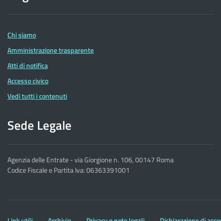
delle
Entrate
Chi siamo
Amministrazione trasparente
Atti di notifica
Accesso civico
Vedi tutti i contenuti
Sede Legale
Agenzia delle Entrate - via Giorgione n. 106, 00147 Roma
Codice Fiscale e Partita Iva: 06363391001
Altre
Link utili
Archivio
Privacy e note legali
Dichiarazione di acce