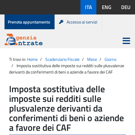
Salta
Lingue
ITA
ENG
DEU
al
disponibili:
contenuto
Menu
Prenota appuntamento
Accesso ai servizi
di
servizio
Apri
menu
Menu
Portale
princip
Agenzia
principale
Ti trovi in:
Home
Scadenzario Fiscale
Mese
Giorno
Entrate
Imposta sostitutiva delle imposte sui redditi sulle plusvalenze
derivanti da conferimenti di beni o aziende a favore dei CAF
Imposta sostitutiva delle
imposte sui redditi sulle
plusvalenze derivanti da
conferimenti di beni o aziende
a favore dei CAF