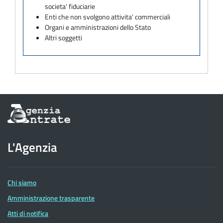
societa' fiduciarie
Enti che non svolgono attivita' commerciali
Organi e amministrazioni dello Stato
Altri soggetti
Informazioni
sul
sito
dell'Agenzia
L'Agenzia
delle
Entrate
Chi siamo
Amministrazione trasparente
Atti di notifica