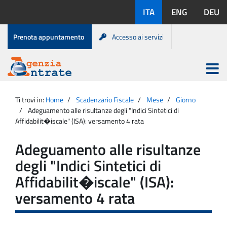
Salta
Lingue
ITA
ENG
DEU
al
disponibili:
contenuto
Menu
Prenota appuntamento
Accesso ai servizi
di
servizio
Apri
menu
Menu
Portale
princip
Agenzia
principale
Ti trovi in:
Home
Scadenzario Fiscale
Mese
Giorno
Entrate
Adeguamento alle risultanze degli "Indici Sintetici di
Affidabilit�iscale" (ISA): versamento 4 rata
Adeguamento alle risultanze
degli "Indici Sintetici di
Affidabilit�iscale" (ISA):
versamento 4 rata