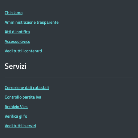
Entrate
Chi siamo
Amministrazione trasparente
Atti di notifica
Accesso civico
Vedi tutti i contenuti
Servizi
Correzione dati catastali
Controllo partita Iva
Archivio Vies
Verifica glifo
Vedi tutti i servizi