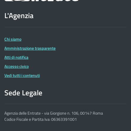
sito
L'Agenzia
dell'Agenzia
delle
Entrate
Chi siamo
Amministrazione trasparente
Atti di notifica
Accesso civico
Vedi tutti i contenuti
Sede Legale
Agenzia delle Entrate - via Giorgione n. 106, 00147 Roma
Codice Fiscale e Partita Iva: 06363391001