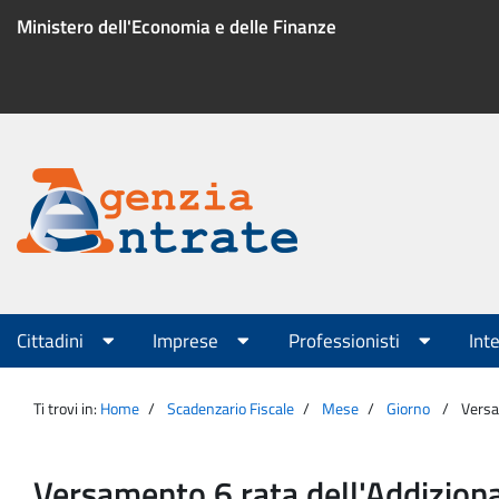
Salta
Ministero dell'Economia e delle Finanze
al
contenuto
Menu
di
servizio
Portale
Agenzia
Menu
Cittadini
Imprese
Professionisti
Int
principale
Entrate
Ti trovi in:
Home
Scadenzario Fiscale
Mese
Giorno
Versa
Versamento 6 rata dell'Addiziona