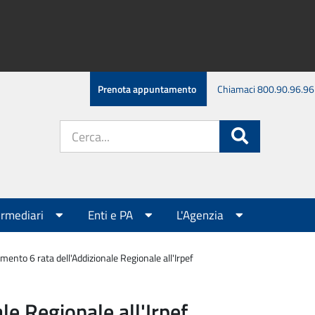
Prenota appuntamento
Chiamaci 800.90.96.96
Cerca
Cerca
nel
sito:
ermediari
Enti e PA
L'Agenzia
mento 6 rata dell'Addizionale Regionale all'Irpef
le Regionale all'Irpef