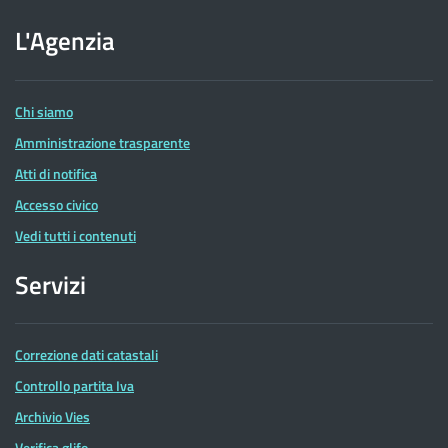
sito
dell'Agenzia
L'Agenzia
delle
Entrate
Chi siamo
Amministrazione trasparente
Atti di notifica
Accesso civico
Vedi tutti i contenuti
Servizi
Correzione dati catastali
Controllo partita Iva
Archivio Vies
Verifica glifo