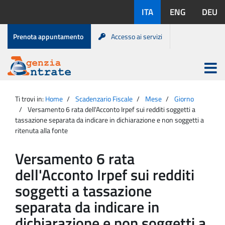
Salta
Lingue
ITA
ENG
DEU
al
disponibili:
contenuto
Menu
Prenota appuntamento
Accesso ai servizi
di
servizio
Apri
menu
Menu
Portale
princip
Agenzia
principale
Ti trovi in:
Home
Scadenzario Fiscale
Mese
Giorno
Entrate
Versamento 6 rata dell'Acconto Irpef sui redditi soggetti a
tassazione separata da indicare in dichiarazione e non soggetti a
ritenuta alla fonte
Versamento 6 rata
dell'Acconto Irpef sui redditi
soggetti a tassazione
separata da indicare in
dichiarazione e non soggetti a