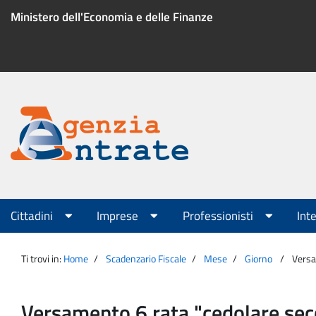
Salta
Ministero dell'Economia e delle Finanze
al
contenuto
Menu
di
servizio
Portale
Agenzia
Menu
Cittadini
Imprese
Professionisti
Int
principale
Entrate
Ti trovi in:
Home
Scadenzario Fiscale
Mese
Giorno
Versa
Versamento 6 rata "cedolare sec