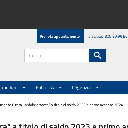
Prenota appuntamento
Chiamaci 800.90.96.96
Cerca
Cerca
nel
sito:
ermediari
Enti e PA
L'Agenzia
mento 6 rata "cedolare secca" a titolo di saldo 2023 e primo acconto 2024
ca" a titolo di saldo 2023 e primo 