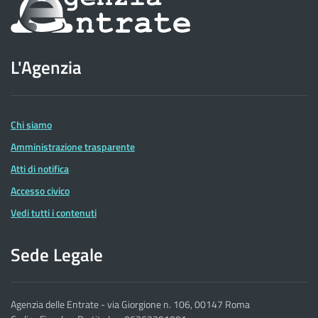
sul
sito
L'Agenzia
dell'Agenzia
delle
Entrate
Chi siamo
Amministrazione trasparente
Atti di notifica
Accesso civico
Vedi tutti i contenuti
Sede Legale
Agenzia delle Entrate - via Giorgione n. 106, 00147 Roma