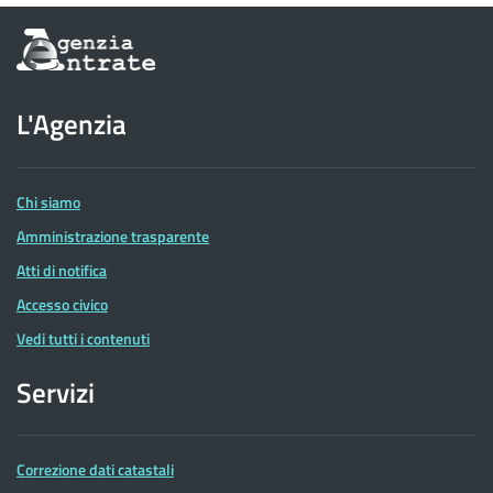
Informazioni
sul
sito
dell'Agenzia
L'Agenzia
delle
Entrate
Chi siamo
Amministrazione trasparente
Atti di notifica
Accesso civico
Vedi tutti i contenuti
Servizi
Correzione dati catastali