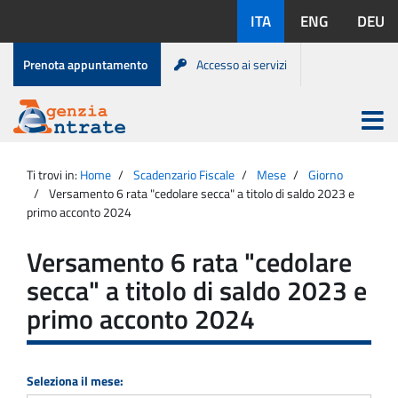
Salta
Lingue
ITA
ENG
DEU
al
disponibili:
contenuto
Menu
Prenota appuntamento
Accesso ai servizi
di
servizio
Apri
menu
Menu
Portale
princip
Agenzia
principale
Ti trovi in:
Home
Scadenzario Fiscale
Mese
Giorno
Entrate
Versamento 6 rata "cedolare secca" a titolo di saldo 2023 e
primo acconto 2024
Versamento 6 rata "cedolare
secca" a titolo di saldo 2023 e
primo acconto 2024
Seleziona il mese: