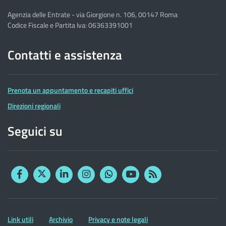
Agenzia delle Entrate - via Giorgione n. 106, 00147 Roma
Codice Fiscale e Partita Iva: 06363391001
Contatti e assistenza
Prenota un appuntamento e recapiti uffici
Direzioni regionali
Seguici su
Facebook
Twitter
Linkedin
Instagram
YouTube
RSS
Whatsapp
Altre
Link utili
Archivio
Privacy e note legali