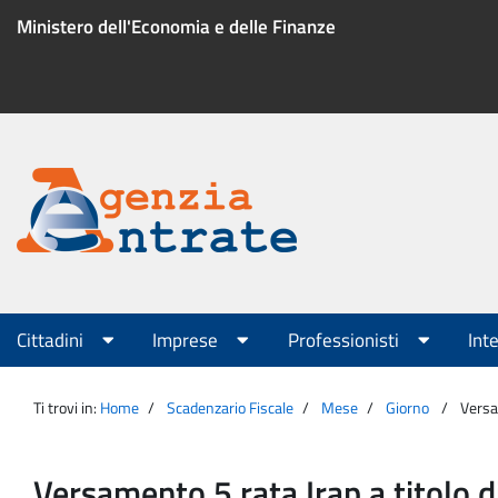
Salta
Ministero dell'Economia e delle Finanze
al
contenuto
Menu
di
servizio
Portale
Agenzia
Menu
Cittadini
Imprese
Professionisti
Int
principale
Entrate
Ti trovi in:
Home
Scadenzario Fiscale
Mese
Giorno
Versa
Versamento 5 rata Irap a titolo 