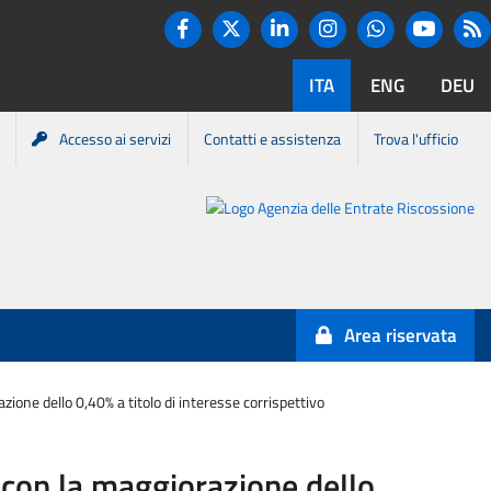
Twitter
R
Facebook
Linkedin
Instagram
You tube
Whatsapp
ITA
ENG
DEU
Accesso ai servizi
Contatti e assistenza
Trova l'ufficio
Portale
Agenzia
Entrate-
Area riservata
Riscossione
ione dello 0,40% a titolo di interesse corrispettivo
 con la maggiorazione dello