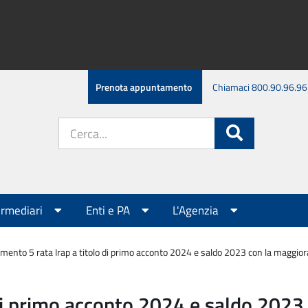
Prenota appuntamento
Chiamaci 800.90.96.96
Cerca
Cerca
nel
sito:
ermediari
Enti e PA
L'Agenzia
mento 5 rata Irap a titolo di primo acconto 2024 e saldo 2023 con la maggioraz
di primo acconto 2024 e saldo 2023