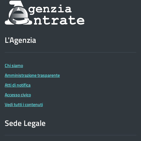
Informazioni
sul
sito
L'Agenzia
dell'Agenzia
delle
Entrate
Chi siamo
Amministrazione trasparente
Atti di notifica
Accesso civico
Vedi tutti i contenuti
Sede Legale