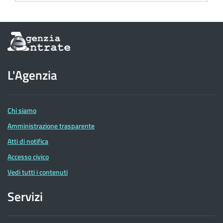
Informazioni
sul
sito
dell'Agenzia
L'Agenzia
delle
Entrate
Chi siamo
Amministrazione trasparente
Atti di notifica
Accesso civico
Vedi tutti i contenuti
Servizi