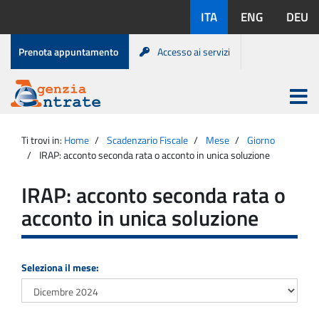
Salta
Lingue
ITA
ENG
DEU
al
disponibili:
contenuto
Menu
Prenota appuntamento
Accesso ai servizi
di
servizio
Apri
menu
Menu
Portale
princip
Agenzia
principale
Ti trovi in:
Home
Scadenzario Fiscale
Mese
Giorno
Entrate
IRAP: acconto seconda rata o acconto in unica soluzione
IRAP: acconto seconda rata o
acconto in unica soluzione
Seleziona il mese: