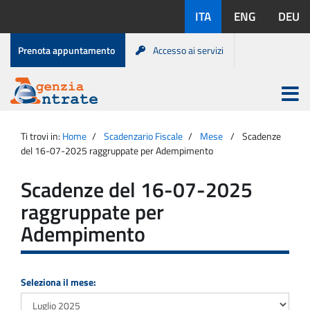
Salta
Lingue
ITA
ENG
DEU
al
disponibili:
contenuto
Menu
Prenota appuntamento
Accesso ai servizi
di
servizio
Apri
menu
Menu
Portale
princip
Agenzia
principale
Ti trovi in:
Home
Scadenzario Fiscale
Mese
Scadenze
Entrate
del 16-07-2025 raggruppate per Adempimento
Scadenze del 16-07-2025
raggruppate per
Adempimento
Seleziona il mese: