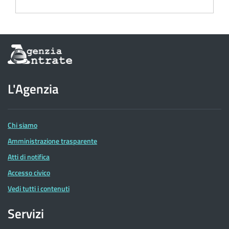
Informazioni
sul
sito
dell'Agenzia
L'Agenzia
delle
Entrate
Chi siamo
Amministrazione trasparente
Atti di notifica
Accesso civico
Vedi tutti i contenuti
Servizi