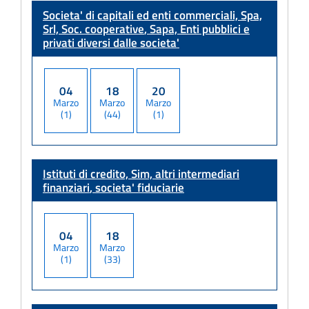
Societa' di capitali ed enti commerciali, Spa,
Srl, Soc. cooperative
, Sapa, Enti pubblici e
privati diversi dalle societa'
04
18
20
Marzo
Marzo
Marzo
(1)
(44)
(1)
Istituti di credito, Sim, altri intermediari
finanziari
, societa' fiduciarie
04
18
Marzo
Marzo
(1)
(33)