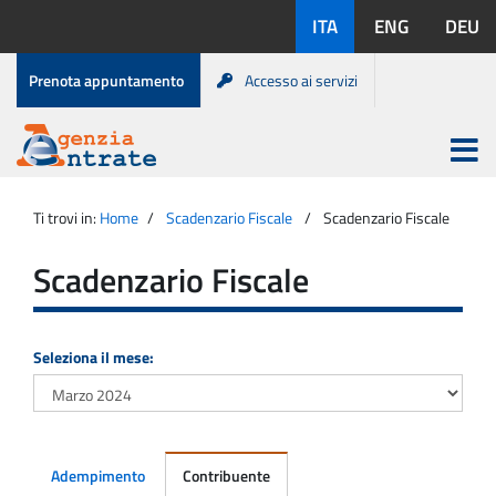
Salta
Lingue
ITA
ENG
DEU
al
disponibili:
contenuto
Menu
Prenota appuntamento
Accesso ai servizi
di
servizio
Apri
menu
Menu
Portale
princip
Agenzia
principale
Ti trovi in:
Home
Scadenzario Fiscale
Scadenzario Fiscale
Entrate
Scadenzario Fiscale
Seleziona il mese:
Adempimento
Contribuente