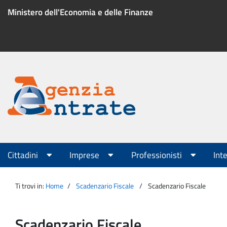
Salta
Ministero dell'Economia e delle Finanze
al
contenuto
Menu
di
servizio
Portale
Agenzia
Menu
Cittadini
Imprese
Professionisti
Int
principale
Entrate
Ti trovi in:
Home
Scadenzario Fiscale
Scadenzario Fiscale
Scadenzario Fiscale