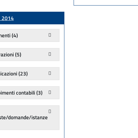
e 2014
menti
(4)
razioni
(5)
cazioni
(23)
menti contabili
(3)
ste/domande/istanze