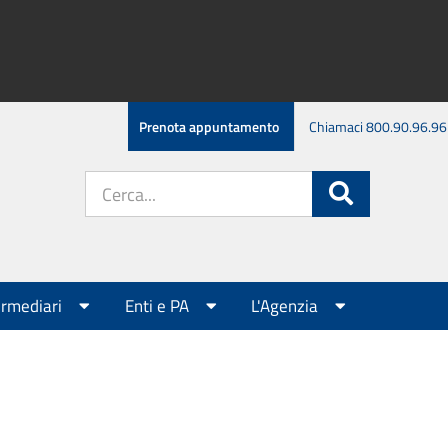
Prenota appuntamento
Chiamaci 800.90.96.96
Cerca
Cerca
nel
sito:
ermediari
Enti e PA
L'Agenzia