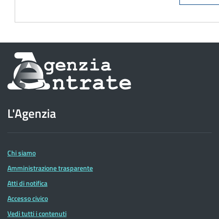
Informazioni
sul
sito
L'Agenzia
dell'Agenzia
delle
Entrate
Chi siamo
Amministrazione trasparente
Atti di notifica
Accesso civico
Vedi tutti i contenuti