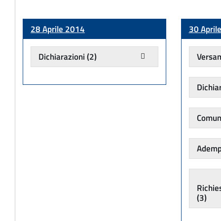
28 Aprile 2014
30 April
Dichiarazioni
(2)
Versa
Dichia
Comuni
Adempi
Richie
(3)