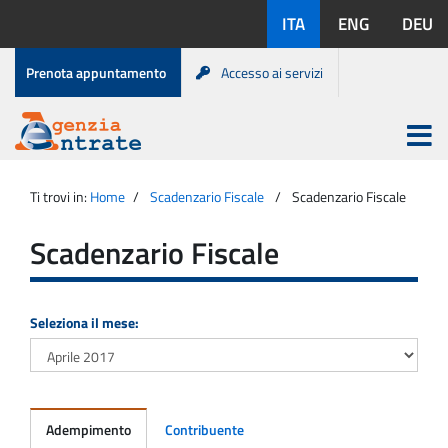
Salta
Lingue
ITA
ENG
DEU
al
disponibili:
contenuto
Menu
Prenota appuntamento
Accesso ai servizi
di
servizio
Apri
menu
Menu
Portale
princip
Agenzia
principale
Ti trovi in:
Home
Scadenzario Fiscale
Scadenzario Fiscale
Entrate
Scadenzario Fiscale
Seleziona il mese:
Adempimento
Contribuente