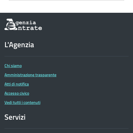
Informazioni
sul
sito
dell'Agenzia
L'Agenzia
delle
Entrate
Chi siamo
Amministrazione trasparente
Atti di notifica
Accesso civico
Vedi tutti i contenuti
Servizi