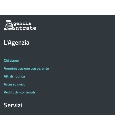
Informazioni
sul
sito
dell'Agenzia
L'Agenzia
delle
Entrate
Chi siamo
Amministrazione trasparente
Atti di notifica
Accesso civico
Vedi tutti i contenuti
Servizi