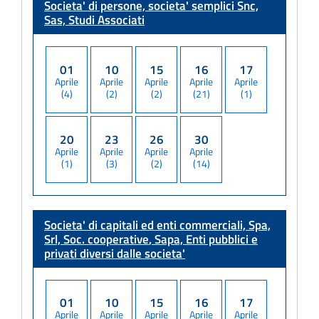
Societa' di persone, societa' semplici
Snc,
Sas, Studi Associati
01
10
15
16
17
Aprile
Aprile
Aprile
Aprile
Aprile
(4)
(2)
(2)
(21)
(1)
20
23
26
30
Aprile
Aprile
Aprile
Aprile
(1)
(3)
(2)
(14)
Societa' di capitali ed enti commerciali, Spa,
Srl, Soc. cooperative
, Sapa, Enti pubblici e
privati diversi dalle societa'
01
10
15
16
17
Aprile
Aprile
Aprile
Aprile
Aprile