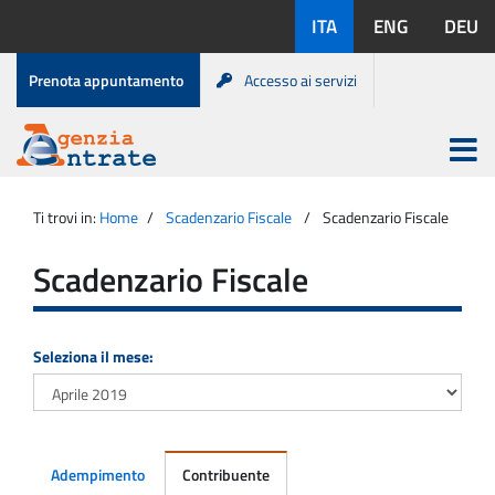
Salta
Lingue
ITA
ENG
DEU
al
disponibili:
contenuto
Menu
Prenota appuntamento
Accesso ai servizi
di
servizio
Apri
menu
Menu
Portale
princip
Agenzia
principale
Ti trovi in:
Home
Scadenzario Fiscale
Scadenzario Fiscale
Entrate
Scadenzario Fiscale
Seleziona il mese:
Adempimento
Contribuente