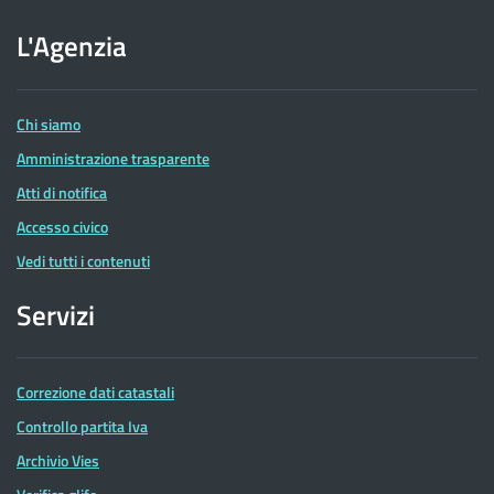
sito
dell'Agenzia
L'Agenzia
delle
Entrate
Chi siamo
Amministrazione trasparente
Atti di notifica
Accesso civico
Vedi tutti i contenuti
Servizi
Correzione dati catastali
Controllo partita Iva
Archivio Vies