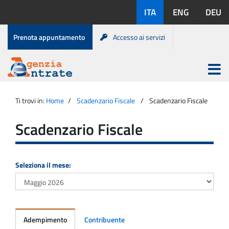
Salta
Lingue
ITA
ENG
DEU
al
disponibili:
contenuto
Menu
Prenota appuntamento
Accesso ai servizi
di
servizio
Apri
menu
Menu
Portale
princip
Agenzia
principale
Ti trovi in:
Home
Scadenzario Fiscale
Scadenzario Fiscale
Entrate
Scadenzario Fiscale
Seleziona il mese:
Adempimento
Contribuente