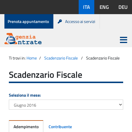
Salta
Lingue
ITA
ENG
DEU
al
disponibili:
contenuto
Menu
Prenota appuntamento
Accesso ai servizi
di
servizio
Apri
menu
Menu
Portale
princip
Agenzia
principale
Ti trovi in:
Home
Scadenzario Fiscale
Scadenzario Fiscale
Entrate
Scadenzario Fiscale
Seleziona il mese:
Adempimento
Contribuente