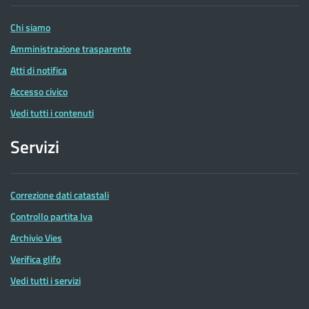
Entrate
Chi siamo
Amministrazione trasparente
Atti di notifica
Accesso civico
Vedi tutti i contenuti
Servizi
Correzione dati catastali
Controllo partita Iva
Archivio Vies
Verifica glifo
Vedi tutti i servizi