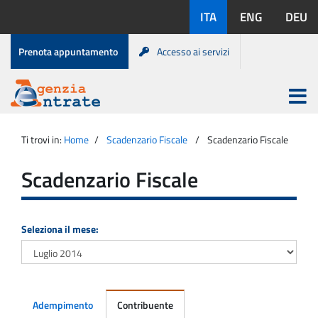
Salta
Lingue
ITA
ENG
DEU
al
disponibili:
contenuto
Menu
Prenota appuntamento
Accesso ai servizi
di
servizio
Apri
menu
Menu
Portale
princip
Agenzia
principale
Ti trovi in:
Home
Scadenzario Fiscale
Scadenzario Fiscale
Entrate
Scadenzario Fiscale
Seleziona il mese:
Adempimento
Contribuente