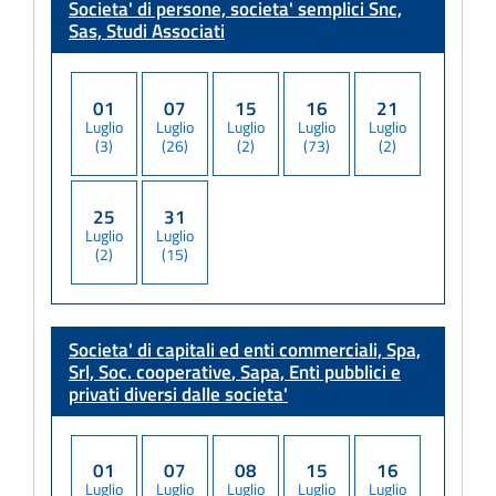
Societa' di persone, societa' semplici
Snc,
Sas, Studi Associati
01
07
15
16
21
Luglio
Luglio
Luglio
Luglio
Luglio
(3)
(26)
(2)
(73)
(2)
25
31
Luglio
Luglio
(2)
(15)
Societa' di capitali ed enti commerciali, Spa,
Srl, Soc. cooperative
, Sapa, Enti pubblici e
privati diversi dalle societa'
01
07
08
15
16
Luglio
Luglio
Luglio
Luglio
Luglio