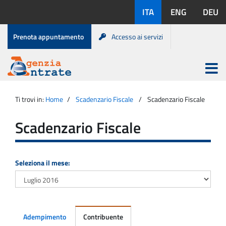
Salta
Lingue
ITA
ENG
DEU
al
disponibili:
contenuto
Menu
Prenota appuntamento
Accesso ai servizi
di
servizio
Apri
menu
Menu
Portale
princip
Agenzia
principale
Ti trovi in:
Home
Scadenzario Fiscale
Scadenzario Fiscale
Entrate
Scadenzario Fiscale
Seleziona il mese:
Adempimento
Contribuente