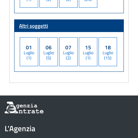
Altri soggetti
01
06
07
15
18
Luglio
Luglio
Luglio
Luglio
Luglio
(1)
(5)
(2)
(1)
(15)
Informazioni
sul
sito
dell'Agenzia
L'Agenzia
delle