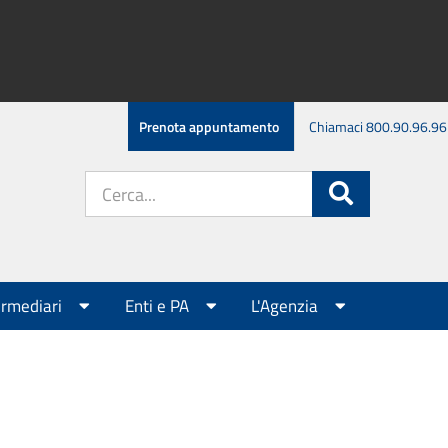
Prenota appuntamento
Chiamaci 800.90.96.96
Cerca
Cerca
nel
sito:
ermediari
Enti e PA
L'Agenzia