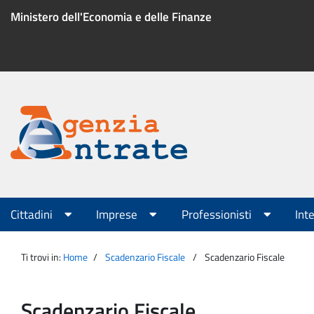
Salta
Ministero dell'Economia e delle Finanze
al
contenuto
Menu
di
servizio
Portale
Agenzia
Menu
Cittadini
Imprese
Professionisti
Int
principale
Entrate
Ti trovi in:
Home
Scadenzario Fiscale
Scadenzario Fiscale
Scadenzario Fiscale