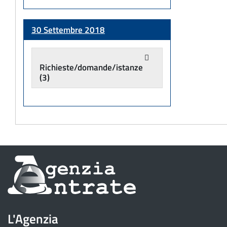
30 Settembre 2018
Richieste/domande/istanze
(3)
Informazioni
sul
sito
L'Agenzia
dell'Agenzia