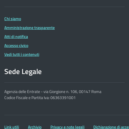
delle
Entrate
Chi siamo
Amministrazione trasparente
Atti di notifica
Accesso civico
Vedi tutti i contenuti
Sede Legale
Agenzia delle Entrate - via Giorgione n. 106, 00147 Roma
Codice Fiscale e Partita Iva: 06363391001
Altre
Link utili
Archivio
Privacy e note legali
Dichiarazione di acce