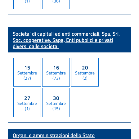
(1)
(36)
Societa' di capitali ed enti commerciali, Spa, Srl,
Soc. cooperative
, Sapa, Enti pubblici e privati
diversi dalle societa'
15
16
20
Settembre
Settembre
Settembre
(27)
(73)
(2)
27
30
Settembre
Settembre
(1)
(15)
Organi e amministrazioni dello Stato