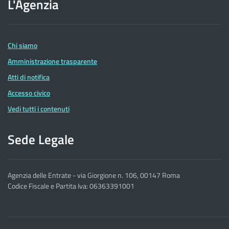
L'Agenzia
dell'Agenzia
delle
Entrate
Chi siamo
Amministrazione trasparente
Atti di notifica
Accesso civico
Vedi tutti i contenuti
Sede Legale
Agenzia delle Entrate - via Giorgione n. 106, 00147 Roma
Codice Fiscale e Partita Iva: 06363391001