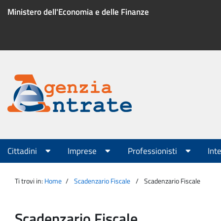
Salta
Ministero dell'Economia e delle Finanze
al
contenuto
Menu
di
servizio
Portale
Agenzia
Menu
Cittadini
Imprese
Professionisti
Int
principale
Entrate
Ti trovi in:
Home
Scadenzario Fiscale
Scadenzario Fiscale
Scadenzario Fiscale