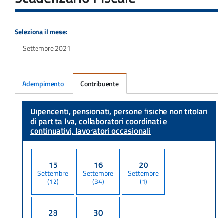
Seleziona il mese:
Adempimento
Contribuente
Adempimento
Dipendenti, pensionati, persone fisiche non titolari
di partita Iva
, collaboratori coordinati e
continuativi, lavoratori occasionali
15
16
20
Settembre
Settembre
Settembre
(12)
(34)
(1)
28
30