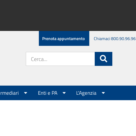
Prenota appuntamento
Chiamaci 800.90.96.96
Cerca
Cerca
nel
sito:
ermediari
Enti e PA
L'Agenzia