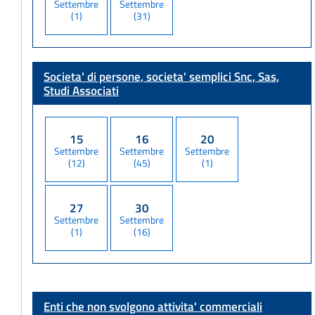
Settembre
Settembre
(1)
(31)
Societa' di persone, societa' semplici
Snc, Sas,
Studi Associati
15
16
20
Settembre
Settembre
Settembre
(12)
(45)
(1)
27
30
Settembre
Settembre
(1)
(16)
Enti che non svolgono attivita' commerciali