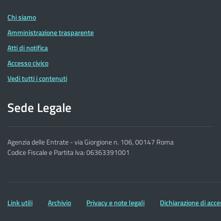
Entrate
Chi siamo
Amministrazione trasparente
Atti di notifica
Accesso civico
Vedi tutti i contenuti
Sede Legale
Agenzia delle Entrate - via Giorgione n. 106, 00147 Roma
Codice Fiscale e Partita Iva: 06363391001
Altre
Link utili
Archivio
Privacy e note legali
Dichiarazione di acce
informazioni