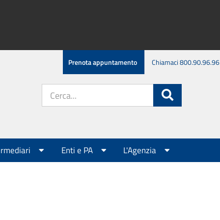
Prenota appuntamento
Chiamaci 800.90.96.96
Cerca
Cerca
nel
sito:
ermediari
Enti e PA
L'Agenzia