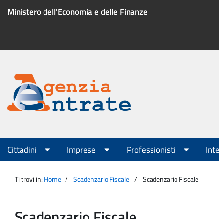
Salta
Ministero dell'Economia e delle Finanze
al
contenuto
Menu
di
servizio
Portale
Agenzia
Menu
Cittadini
Imprese
Professionisti
Int
principale
Entrate
Ti trovi in:
Home
Scadenzario Fiscale
Scadenzario Fiscale
Scadenzario Fiscale