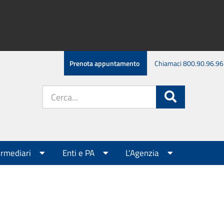
Prenota appuntamento
Chiamaci 800.90.96.96
Cerca
Cerca
nel
sito:
ermediari
Enti e PA
L'Agenzia