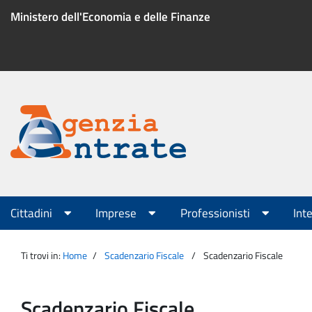
Salta
Ministero dell'Economia e delle Finanze
al
contenuto
Menu
di
servizio
Portale
Agenzia
Menu
Cittadini
Imprese
Professionisti
Int
principale
Entrate
Ti trovi in:
Home
Scadenzario Fiscale
Scadenzario Fiscale
Scadenzario Fiscale