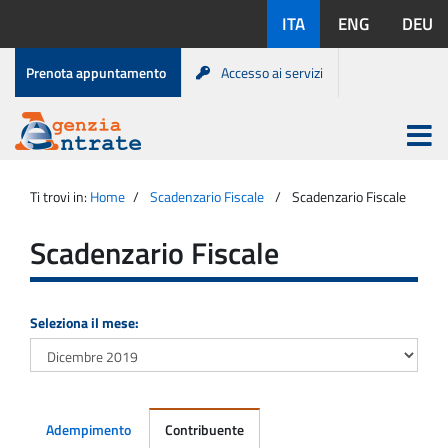
Salta
Lingue
ITA
ENG
DEU
al
disponibili:
contenuto
Menu
Prenota appuntamento
Accesso ai servizi
di
servizio
Apri
menu
Menu
Portale
princip
Agenzia
principale
Ti trovi in:
Home
Scadenzario Fiscale
Scadenzario Fiscale
Entrate
Scadenzario Fiscale
Seleziona il mese:
Adempimento
Contribuente