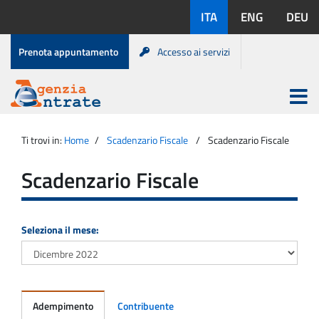
Salta
Lingue
ITA
ENG
DEU
al
disponibili:
contenuto
Menu
Prenota appuntamento
Accesso ai servizi
di
servizio
Apri
menu
Menu
Portale
princip
Agenzia
principale
Ti trovi in:
Home
Scadenzario Fiscale
Scadenzario Fiscale
Entrate
Scadenzario Fiscale
Seleziona il mese:
Adempimento
Contribuente