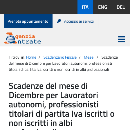
Salta
Lingue
ITA
ENG
DEU
al
disponibili:
contenuto
Menu
Prenota appuntamento
Accesso ai servizi
di
servizio
Apri
menu
Menu
Portale
princip
Agenzia
principale
Ti trovi in:
Home
Scadenzario Fiscale
Mese
Scadenze
Entrate
del mese di Dicembre per Lavoratori autonomi, professionisti
titolari di partita Iva iscritti o non iscritti in albi professionali
Scadenze del mese di
Dicembre per Lavoratori
autonomi, professionisti
titolari di partita Iva iscritti o
non iscritti in albi