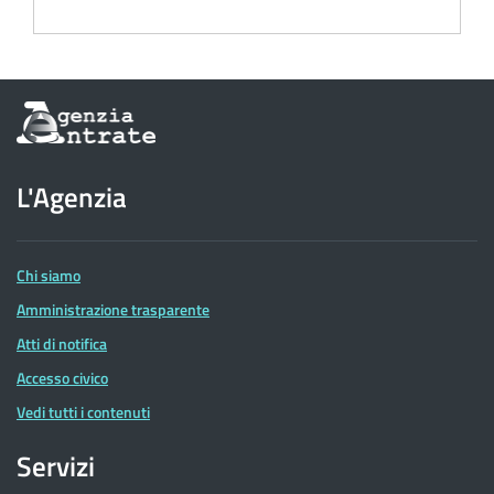
Informazioni
sul
sito
dell'Agenzia
L'Agenzia
delle
Entrate
Chi siamo
Amministrazione trasparente
Atti di notifica
Accesso civico
Vedi tutti i contenuti
Servizi