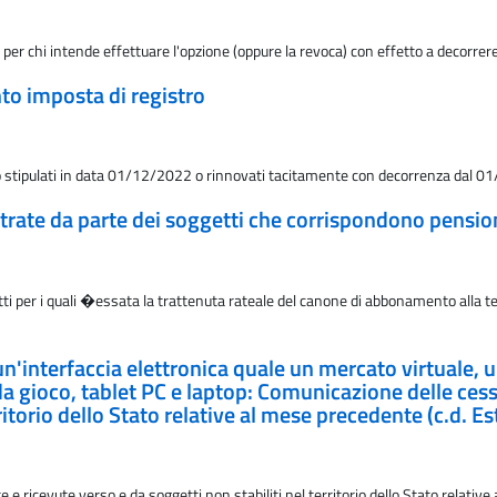
" per chi intende effettuare l'opzione (oppure la revoca) con effetto a decorr
nto imposta di registro
itto stipulati in data 01/12/2022 o rinnovati tacitamente con decorrenza dal 
rate da parte dei soggetti che corrispondono pension
ti per i quali �essata la trattenuta rateale del canone di abbonamento alla tele
 un'interfaccia elettronica quale un mercato virtuale,
 da gioco, tablet PC e laptop: Comunicazione delle cessi
rritorio dello Stato relative al mese precedente (c.d. 
e e ricevute verso e da soggetti non stabiliti nel territorio dello Stato relati