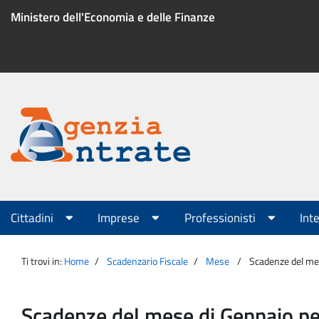
Salta
Ministero dell'Economia e delle Finanze
al
contenuto
Menu
di
servizio
Portale
Agenzia
Menu
Cittadini
Imprese
Professionisti
Int
principale
Entrate
Ti trovi in:
Home
Scadenzario Fiscale
Mese
Scadenze del mese
Scadenze del mese di Gennaio per 