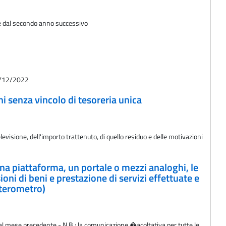
ere dal secondo anno successivo
01/12/2022
i senza vincolo di tesoreria unica
visione, dell'importo trattenuto, di quello residuo e delle motivazioni
 una piattaforma, un portale o mezzi analoghi, le
oni di beni e prestazione di servizi effettuate e
Esterometro)
ve al mese precedente - N.B.: la comunicazione �acoltativa per tutte le