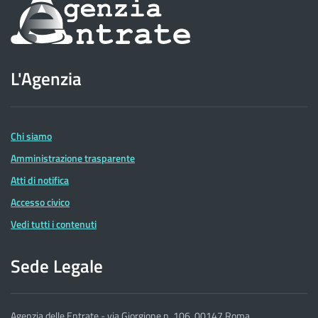
Informazioni
sul
sito
L'Agenzia
dell'Agenzia
delle
Entrate
Chi siamo
Amministrazione trasparente
Atti di notifica
Accesso civico
Vedi tutti i contenuti
Sede Legale
Agenzia delle Entrate - via Giorgione n. 106, 00147 Roma