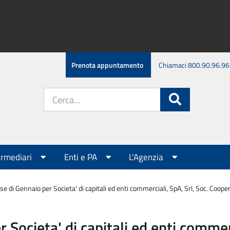
Prenota appuntamento
Chiamaci 800.90.96.96
Cerca
Cerca
nel
sito:
ermediari
Enti e PA
L'Agenzia
 di Gennaio per Societa' di capitali ed enti commerciali, SpA, Srl, Soc. Cooperat
Societa' di capitali ed enti commerc