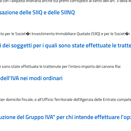
a con l'aliquota ordinaria anche sui premi corrisposti ai sensi dell'art. 3 dell
azione delle SIIQ e delle SIINQ
isto per le Societ�i Investimento Immobiliare Quotate (SIIQ) e per le Societ
dei soggetti per i quali sono state effettuate le trat
li sono state effettuate le trattenute per l'intero importo del canone Rai
dell'IVA nei modi ordinari
domicilio fiscale, e all'Ufficio Territoriale dell'Agenzia delle Entrate competen
uzione del Gruppo IVA" per chi intende effettuare l'op