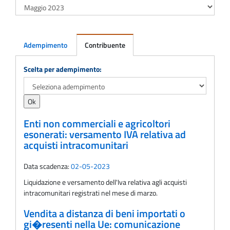
Adempimento
Contribuente
Adempimento
Scelta per adempimento:
Enti non commerciali e agricoltori
esonerati: versamento IVA relativa ad
acquisti intracomunitari
Data scadenza:
02-05-2023
Liquidazione e versamento dell'Iva relativa agli acquisti
intracomunitari registrati nel mese di marzo.
Vendita a distanza di beni importati o
gi�resenti nella Ue: comunicazione