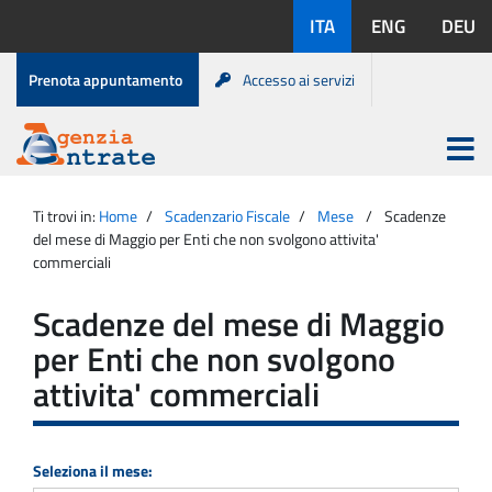
Salta
Lingue
ITA
ENG
DEU
al
disponibili:
contenuto
Menu
Prenota appuntamento
Accesso ai servizi
di
servizio
Apri
menu
Menu
Portale
princip
Agenzia
principale
Ti trovi in:
Home
Scadenzario Fiscale
Mese
Scadenze
Entrate
del mese di Maggio per Enti che non svolgono attivita'
commerciali
Scadenze del mese di Maggio
per Enti che non svolgono
attivita' commerciali
Seleziona il mese: