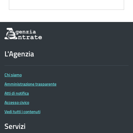
Informazioni
sul
sito
dell'Agenzia
L'Agenzia
delle
Entrate
Chi siamo
Amministrazione trasparente
Atti di notifica
Accesso civico
Vedi tutti i contenuti
Servizi