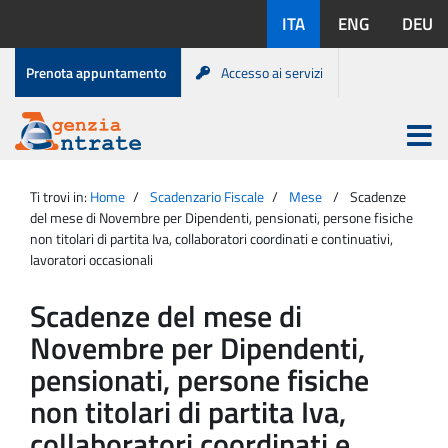
Salta
Lingue
ITA
ENG
DEU
al
disponibili:
contenuto
Menu
Prenota appuntamento
Accesso ai servizi
di
servizio
Apri
menu
Menu
Portale
princip
Agenzia
principale
Ti trovi in:
Home
Scadenzario Fiscale
Mese
Scadenze
Entrate
del mese di Novembre per Dipendenti, pensionati, persone fisiche
non titolari di partita Iva, collaboratori coordinati e continuativi,
lavoratori occasionali
Scadenze del mese di
Novembre per Dipendenti,
pensionati, persone fisiche
non titolari di partita Iva,
collaboratori coordinati e