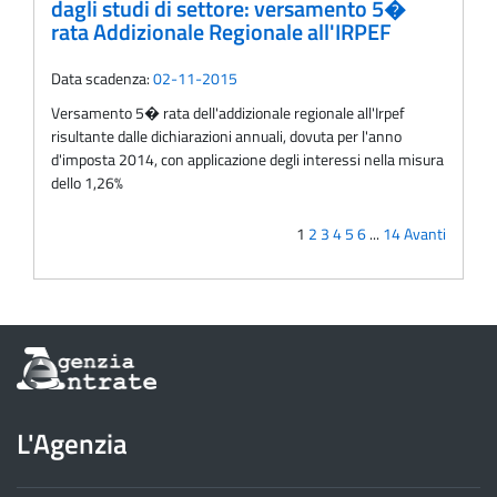
dagli studi di settore: versamento 5�
rata Addizionale Regionale all'IRPEF
Data scadenza:
02-11-2015
Versamento 5� rata dell'addizionale regionale all'Irpef
risultante dalle dichiarazioni annuali, dovuta per l'anno
d'imposta 2014, con applicazione degli interessi nella misura
dello 1,26%
1
2
3
4
5
6
...
14
Avanti
Informazioni
sul
sito
dell'Agenzia
L'Agenzia
delle
Entrate