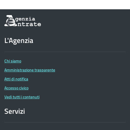
Informazioni
sul
sito
dell'Agenzia
L'Agenzia
delle
Entrate
Chi siamo
Amministrazione trasparente
Atti di notifica
Accesso civico
Vedi tutti i contenuti
Servizi