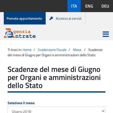
Salta
Lingue
ITA
ENG
DEU
al
disponibili:
contenuto
Menu
Prenota appuntamento
Accesso ai servizi
di
servizio
Apri
menu
Menu
Portale
princip
Agenzia
principale
Ti trovi in:
Home
Scadenzario Fiscale
Mese
Scadenze
Entrate
del mese di Giugno per Organi e amministrazioni dello Stato
Scadenze del mese di Giugno
per Organi e amministrazioni
dello Stato
Seleziona il mese: