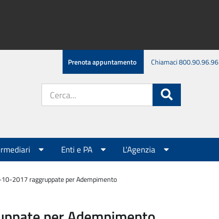
Prenota appuntamento
Chiamaci 800.90.96.96
Cerca
Cerca
nel
sito:
ermediari
Enti e PA
L'Agenzia
6-10-2017 raggruppate per Adempimento
ruppate per Adempimento