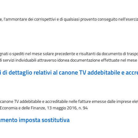
 l'ammontare dei corrispettivi e di qualsiasi provento conseguito nell'eserci
gnati o spediti nel mese solare precedente e risultanti da documento di traspor
 di servizi individuabili attraverso idonea documentazione effettuate nel mes
 di dettaglio relativi al canone TV addebitabile e acc
al canone TV addebitabile e accreditabile nelle fatture emesse dalle imprese el
ll'Economia e delle Finanze, 13 maggio 2016, n. 94
rsamento imposta sostitutiva