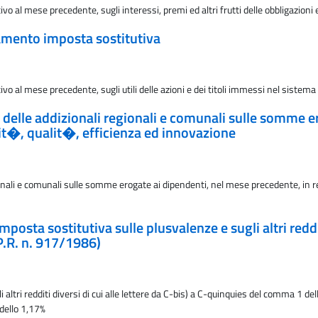
o al mese precedente, sugli interessi, premi ed altri frutti delle obbligazioni e
rsamento imposta sostitutiva
o al mese precedente, sugli utili delle azioni e dei titoli immessi nel sistema 
e delle addizionali regionali e comunali sulle somme e
vit�, qualit�, efficienza ed innovazione
ionali e comunali sulle somme erogate ai dipendenti, nel mese precedente, in r
posta sostitutiva sulle plusvalenze e sugli altri redditi
P.R. n. 917/1986)
ltri redditi diversi di cui alle lettere da C-bis) a C-quinquies del comma 1 del
 dello 1,17%