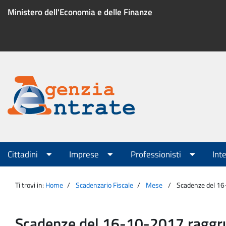
Salta
Ministero dell'Economia e delle Finanze
al
contenuto
Menu
di
servizio
Portale
Agenzia
Menu
Cittadini
Imprese
Professionisti
Int
principale
Entrate
Ti trovi in:
Home
Scadenzario Fiscale
Mese
Scadenze del 1
Scadenze del 16-10-2017 ragg