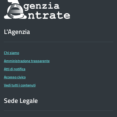
Informazioni
sul
sito
L'Agenzia
dell'Agenzia
delle
Entrate
Chi siamo
Amministrazione trasparente
Atti di notifica
Accesso civico
Vedi tutti i contenuti
Sede Legale