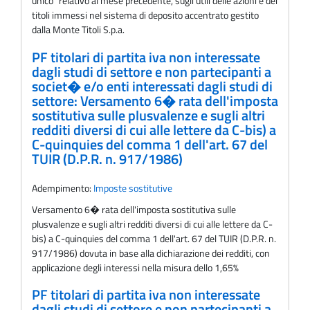
unico" relativo al mese precedente, sugli utili delle azioni e dei
titoli immessi nel sistema di deposito accentrato gestito
dalla Monte Titoli S.p.a.
PF titolari di partita iva non interessate
dagli studi di settore e non partecipanti a
societ� e/o enti interessati dagli studi di
settore: Versamento 6� rata dell'imposta
sostitutiva sulle plusvalenze e sugli altri
redditi diversi di cui alle lettere da C-bis) a
C-quinquies del comma 1 dell'art. 67 del
TUIR (D.P.R. n. 917/1986)
Adempimento:
Imposte sostitutive
Versamento 6� rata dell'imposta sostitutiva sulle
plusvalenze e sugli altri redditi diversi di cui alle lettere da C-
bis) a C-quinquies del comma 1 dell'art. 67 del TUIR (D.P.R. n.
917/1986) dovuta in base alla dichiarazione dei redditi, con
applicazione degli interessi nella misura dello 1,65%
PF titolari di partita iva non interessate
dagli studi di settore e non partecipanti a