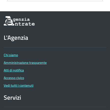
Informazioni
sul
sito
dell'Agenzia
L'Agenzia
delle
Entrate
Chi siamo
Amministrazione trasparente
Atti di notifica
Accesso civico
Vedi tutti i contenuti
Servizi