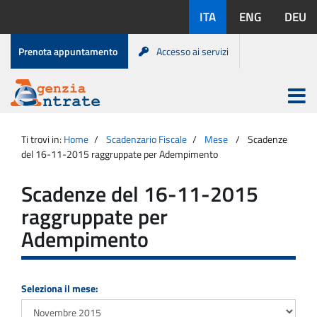
Salta
Lingue
ITA
ENG
DEU
al
disponibili:
contenuto
Menu
Prenota appuntamento
Accesso ai servizi
di
servizio
Apri
menu
Menu
Portale
princip
Agenzia
principale
Ti trovi in:
Home
Scadenzario Fiscale
Mese
Scadenze
Entrate
del 16-11-2015 raggruppate per Adempimento
Scadenze del 16-11-2015
raggruppate per
Adempimento
Seleziona il mese: