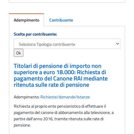
Adempimento
Contribuente
Adempimento
Scelta per contribuente:
Titolari di pensione di importo non
superiore a euro 18.000: Richiesta di
pagamento del Canone RAI mediante
ritenuta sulle rate di pensione
Adempimento:
Richieste/domande/Istanze
Richiesta al proprio ente pensionistico di effettuare il
pagamento del canone di abbonamento alla televisione, a
partire dall'anno 2016, tramite ritenuta sulle rate di
pensione.