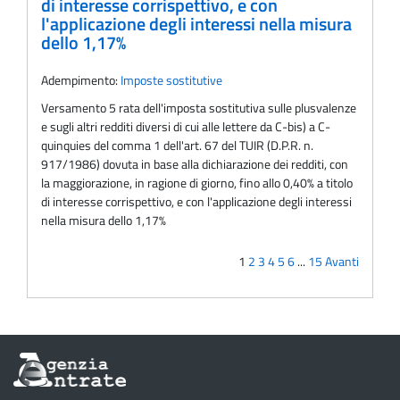
di interesse corrispettivo, e con
l'applicazione degli interessi nella misura
dello 1,17%
Adempimento:
Imposte sostitutive
Versamento 5 rata dell'imposta sostitutiva sulle plusvalenze
e sugli altri redditi diversi di cui alle lettere da C-bis) a C-
quinquies del comma 1 dell'art. 67 del TUIR (D.P.R. n.
917/1986) dovuta in base alla dichiarazione dei redditi, con
la maggiorazione, in ragione di giorno, fino allo 0,40% a titolo
di interesse corrispettivo, e con l'applicazione degli interessi
nella misura dello 1,17%
1
2
3
4
5
6
...
15
Avanti
Informazioni
sul