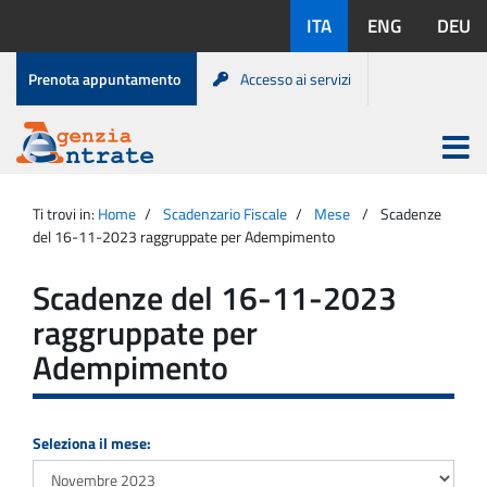
Salta
Lingue
ITA
ENG
DEU
al
disponibili:
contenuto
Menu
Prenota appuntamento
Accesso ai servizi
di
servizio
Apri
menu
Menu
Portale
princip
Agenzia
principale
Ti trovi in:
Home
Scadenzario Fiscale
Mese
Scadenze
Entrate
del 16-11-2023 raggruppate per Adempimento
Scadenze del 16-11-2023
raggruppate per
Adempimento
Seleziona il mese: