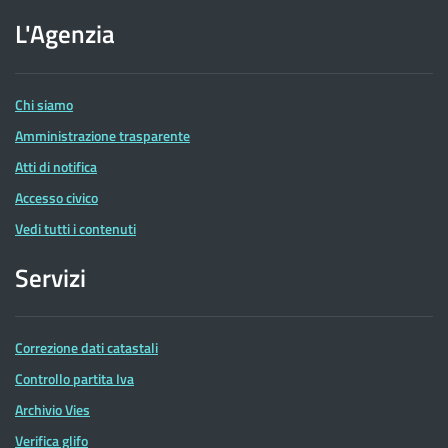
sito
dell'Agenzia
L'Agenzia
delle
Entrate
Chi siamo
Amministrazione trasparente
Atti di notifica
Accesso civico
Vedi tutti i contenuti
Servizi
Correzione dati catastali
Controllo partita Iva
Archivio Vies
Verifica glifo